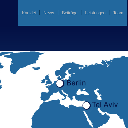
Kanzlei
News
Beiträge
Leistungen
Team
1
2